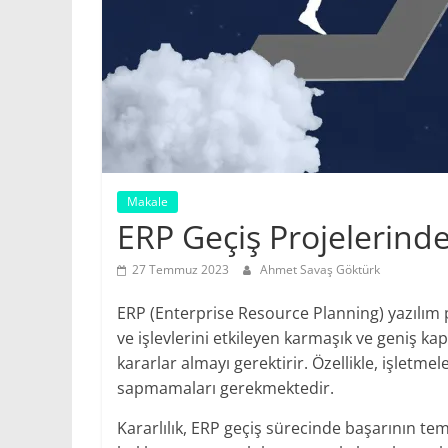
Makale
ERP Geçiş Projelerind
27 Temmuz 2023
Ahmet Savaş Göktürk
ERP (Enterprise Resource Planning) yazılım pro
ve işlevlerini etkileyen karmaşık ve geniş kap
kararlar almayı gerektirir. Özellikle, işletme
sapmamaları gerekmektedir.
Kararlılık, ERP geçiş sürecinde başarının teme