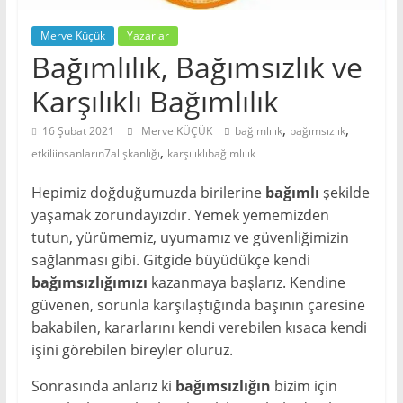
Merve Küçük
Yazarlar
Bağımlılık, Bağımsızlık ve
Karşılıklı Bağımlılık
,
,
16 Şubat 2021
Merve KÜÇÜK
bağımlılık
bağımsızlık
,
etkiliinsanların7alışkanlığı
karşılıklıbağımlılık
Hepimiz doğduğumuzda birilerine
bağımlı
şekilde
yaşamak zorundayızdır. Yemek yememizden
tutun, yürümemiz, uyumamız ve güvenliğimizin
sağlanması gibi. Gitgide büyüdükçe kendi
bağımsızlığımızı
kazanmaya başlarız. Kendine
güvenen, sorunla karşılaştığında başının çaresine
bakabilen, kararlarını kendi verebilen kısaca kendi
işini görebilen bireyler oluruz.
Sonrasında anlarız ki
bağımsızlığın
bizim için