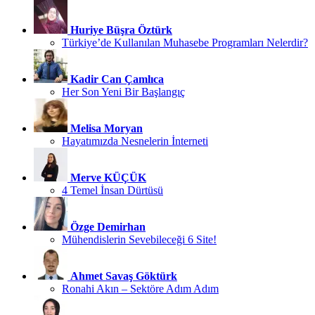
Huriye Büşra Öztürk
Türkiye’de Kullanılan Muhasebe Programları Nelerdir?
Kadir Can Çamlıca
Her Son Yeni Bir Başlangıç
Melisa Moryan
Hayatımızda Nesnelerin İnterneti
Merve KÜÇÜK
4 Temel İnsan Dürtüsü
Özge Demirhan
Mühendislerin Sevebileceği 6 Site!
Ahmet Savaş Göktürk
Ronahi Akın – Sektöre Adım Adım