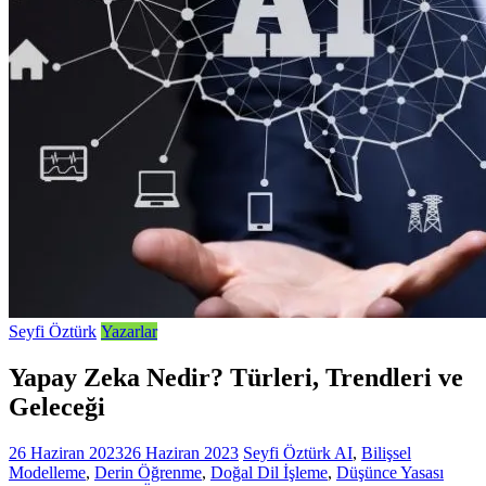
Seyfi Öztürk
Yazarlar
Yapay Zeka Nedir? Türleri, Trendleri ve
Geleceği
26 Haziran 2023
26 Haziran 2023
Seyfi Öztürk
AI
,
Bilişsel
Modelleme
,
Derin Öğrenme
,
Doğal Dil İşleme
,
Düşünce Yasası