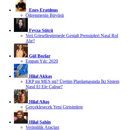
Enes Eratılmış
Öğrenmenin Büyüsü
Feyza Sütcü
Veri Görselleştirmede Gestalt Prensipleri Nasıl Rol
Alır?
Gül Bozlar
Empati Yılı: 2020
Hilal Akkaş
ERP mi MES mi? Üretim Planlamasında İki Sistem
Nasıl El Ele Çalışır?
Hilal Altaş
Gerçekleşecek Yeni Girişimlere
Hilal Şahin
Verimlilik Araçları