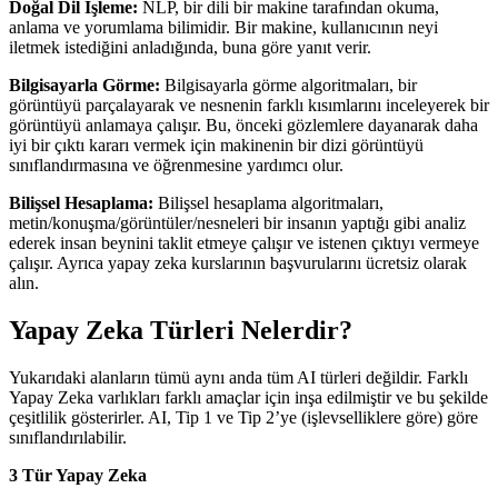
Doğal Dil İşleme:
NLP, bir dili bir makine tarafından okuma,
anlama ve yorumlama bilimidir. Bir makine, kullanıcının neyi
iletmek istediğini anladığında, buna göre yanıt verir.
Bilgisayarla Görme:
Bilgisayarla görme algoritmaları, bir
görüntüyü parçalayarak ve nesnenin farklı kısımlarını inceleyerek bir
görüntüyü anlamaya çalışır. Bu, önceki gözlemlere dayanarak daha
iyi bir çıktı kararı vermek için makinenin bir dizi görüntüyü
sınıflandırmasına ve öğrenmesine yardımcı olur.
Bilişsel Hesaplama:
Bilişsel hesaplama algoritmaları,
metin/konuşma/görüntüler/nesneleri bir insanın yaptığı gibi analiz
ederek insan beynini taklit etmeye çalışır ve istenen çıktıyı vermeye
çalışır. Ayrıca yapay zeka kurslarının başvurularını ücretsiz olarak
alın.
Yapay Zeka Türleri Nelerdir?
Yukarıdaki alanların tümü aynı anda tüm AI türleri değildir. Farklı
Yapay Zeka varlıkları farklı amaçlar için inşa edilmiştir ve bu şekilde
çeşitlilik gösterirler. AI, Tip 1 ve Tip 2’ye (işlevselliklere göre) göre
sınıflandırılabilir.
3 Tür Yapay Zeka