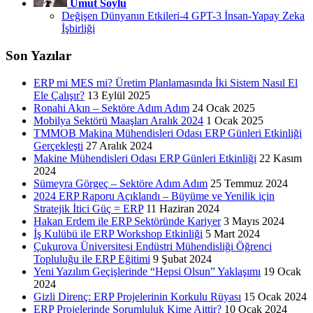
Umut Soylu
Değişen Dünyanın Etkileri-4 GPT-3 İnsan-Yapay Zeka
İşbirliği
Son Yazılar
ERP mi MES mi? Üretim Planlamasında İki Sistem Nasıl El
Ele Çalışır?
13 Eylül 2025
Ronahi Akın – Sektöre Adım Adım
24 Ocak 2025
Mobilya Sektörü Maaşları Aralık 2024
1 Ocak 2025
TMMOB Makina Mühendisleri Odası ERP Günleri Etkinliği
Gerçekleşti
27 Aralık 2024
Makine Mühendisleri Odası ERP Günleri Etkinliği
22 Kasım
2024
Sümeyra Görgeç – Sektöre Adım Adım
25 Temmuz 2024
2024 ERP Raporu Açıklandı – Büyüme ve Yenilik için
Stratejik İtici Güç = ERP
11 Haziran 2024
Hakan Erdem ile ERP Sektöründe Kariyer
3 Mayıs 2024
İş Kulübü ile ERP Workshop Etkinliği
5 Mart 2024
Çukurova Üniversitesi Endüstri Mühendisliği Öğrenci
Topluluğu ile ERP Eğitimi
9 Şubat 2024
Yeni Yazılım Geçişlerinde “Hepsi Olsun” Yaklaşımı
19 Ocak
2024
Gizli Direnç: ERP Projelerinin Korkulu Rüyası
15 Ocak 2024
ERP Projelerinde Sorumluluk Kime Aittir?
10 Ocak 2024