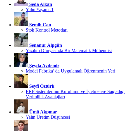
Seda Alkan
Yalın Yaşam -1
Semih Can
Stok Kontrol Metotları
Senanur Alpgün
Yazılım Dünyasında Bir Matematik Mühendisi
Şeyda Aydemir
Model Fabrika’ da Uygulamalı Öğrenmenin Yeri
Seyfi Öztürk
ERP Sistemlerinin Kurulumu ve İşletmelere Sağladığı
Verimlilik Avantajları
Ümit Akpınar
Yalın Üretim Düşüncesi