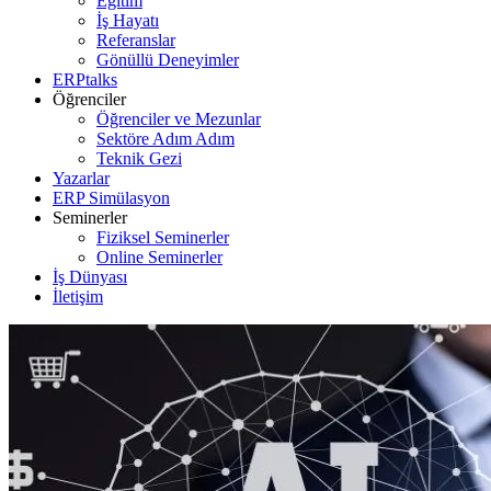
Eğitim
İş Hayatı
Referanslar
Gönüllü Deneyimler
ERPtalks
Öğrenciler
Öğrenciler ve Mezunlar
Sektöre Adım Adım
Teknik Gezi
Yazarlar
ERP Simülasyon
Seminerler
Fiziksel Seminerler
Online Seminerler
İş Dünyası
İletişim