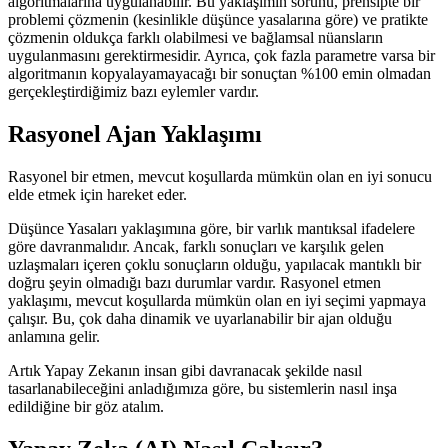
algoritmalarına uygulanabilir. Bu yaklaşımın sorunu, prensipte bir
problemi çözmenin (kesinlikle düşünce yasalarına göre) ve pratikte
çözmenin oldukça farklı olabilmesi ve bağlamsal nüansların
uygulanmasını gerektirmesidir. Ayrıca, çok fazla parametre varsa bir
algoritmanın kopyalayamayacağı bir sonuçtan %100 emin olmadan
gerçekleştirdiğimiz bazı eylemler vardır.
Rasyonel Ajan Yaklaşımı
Rasyonel bir etmen, mevcut koşullarda mümkün olan en iyi sonucu
elde etmek için hareket eder.
Düşünce Yasaları yaklaşımına göre, bir varlık mantıksal ifadelere
göre davranmalıdır. Ancak, farklı sonuçları ve karşılık gelen
uzlaşmaları içeren çoklu sonuçların olduğu, yapılacak mantıklı bir
doğru şeyin olmadığı bazı durumlar vardır. Rasyonel etmen
yaklaşımı, mevcut koşullarda mümkün olan en iyi seçimi yapmaya
çalışır. Bu, çok daha dinamik ve uyarlanabilir bir ajan olduğu
anlamına gelir.
Artık Yapay Zekanın insan gibi davranacak şekilde nasıl
tasarlanabileceğini anladığımıza göre, bu sistemlerin nasıl inşa
edildiğine bir göz atalım.