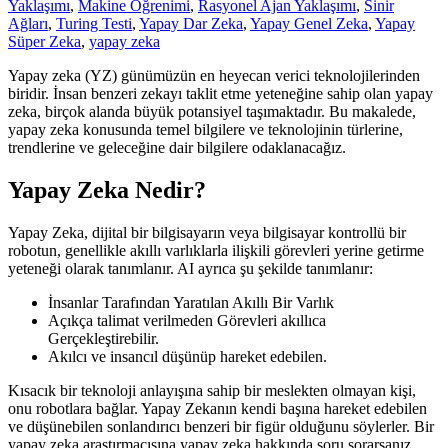
Yaklaşımı
,
Makine Öğrenimi
,
Rasyonel Ajan Yaklaşımı
,
Sinir
Ağları
,
Turing Testi
,
Yapay Dar Zeka
,
Yapay Genel Zeka
,
Yapay
Süper Zeka
,
yapay zeka
Yapay zeka (YZ) günümüzün en heyecan verici teknolojilerinden
biridir. İnsan benzeri zekayı taklit etme yeteneğine sahip olan yapay
zeka, birçok alanda büyük potansiyel taşımaktadır. Bu makalede,
yapay zeka konusunda temel bilgilere ve teknolojinin türlerine,
trendlerine ve geleceğine dair bilgilere odaklanacağız.
Yapay Zeka Nedir?
Yapay Zeka, dijital bir bilgisayarın veya bilgisayar kontrollü bir
robotun, genellikle akıllı varlıklarla ilişkili görevleri yerine getirme
yeteneği olarak tanımlanır. AI ayrıca şu şekilde tanımlanır:
İnsanlar Tarafından Yaratılan Akıllı Bir Varlık
Açıkça talimat verilmeden Görevleri akıllıca
Gerçekleştirebilir.
Akılcı ve insancıl düşünüp hareket edebilen.
Kısacık bir teknoloji anlayışına sahip bir meslekten olmayan kişi,
onu robotlara bağlar. Yapay Zekanın kendi başına hareket edebilen
ve düşünebilen sonlandırıcı benzeri bir figür olduğunu söylerler. Bir
yapay zeka araştırmacısına yapay zeka hakkında soru sorarsanız,