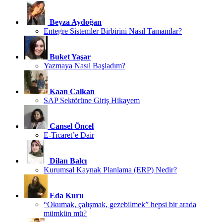
Beyza Aydoğan
Entegre Sistemler Birbirini Nasıl Tamamlar?
Buket Yaşar
Yazmaya Nasıl Başladım?
Kaan Calkan
SAP Sektörüne Giriş Hikayem
Cansel Öncel
E-Ticaret’e Dair
Dilan Balcı
Kurumsal Kaynak Planlama (ERP) Nedir?
Eda Kuru
“Okumak, çalışmak, gezebilmek” hepsi bir arada
mümkün mü?