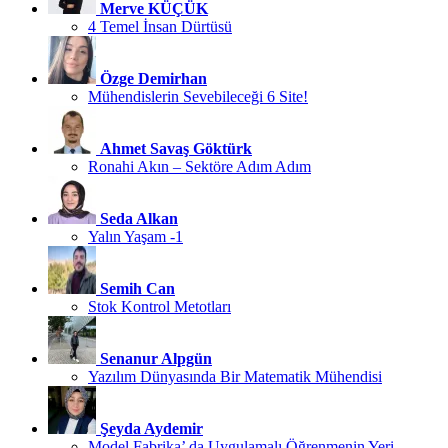
Merve KÜÇÜK
4 Temel İnsan Dürtüsü
Özge Demirhan
Mühendislerin Sevebileceği 6 Site!
Ahmet Savaş Göktürk
Ronahi Akın – Sektöre Adım Adım
Seda Alkan
Yalın Yaşam -1
Semih Can
Stok Kontrol Metotları
Senanur Alpgün
Yazılım Dünyasında Bir Matematik Mühendisi
Şeyda Aydemir
Model Fabrika’ da Uygulamalı Öğrenmenin Yeri