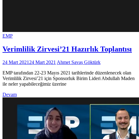
EMP
Verimlilik Zirvesi’21 Hazırlık Toplantısı
24 Mart 2021
24 Mart 2021
Ahmet Savaş Göktürk
EMP tarafından 22-23 Mayıs 2021 tarihlerinde düzenlenecek olan
Verimlilik Zirvesi’21 için Sponsorluk Birim Lideri Abdullah Maden
ile neler yapabileceğimiz üzerine
Devam