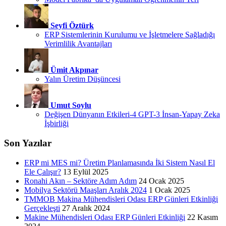
Seyfi Öztürk
ERP Sistemlerinin Kurulumu ve İşletmelere Sağladığı
Verimlilik Avantajları
Ümit Akpınar
Yalın Üretim Düşüncesi
Umut Soylu
Değişen Dünyanın Etkileri-4 GPT-3 İnsan-Yapay Zeka
İşbirliği
Son Yazılar
ERP mi MES mi? Üretim Planlamasında İki Sistem Nasıl El
Ele Çalışır?
13 Eylül 2025
Ronahi Akın – Sektöre Adım Adım
24 Ocak 2025
Mobilya Sektörü Maaşları Aralık 2024
1 Ocak 2025
TMMOB Makina Mühendisleri Odası ERP Günleri Etkinliği
Gerçekleşti
27 Aralık 2024
Makine Mühendisleri Odası ERP Günleri Etkinliği
22 Kasım