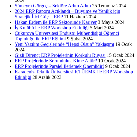
2024
Sümeyra Görgeç – Sektöre Adım Adım
25 Temmuz 2024
2024 ERP Raporu Açıklandı – Büyüme ve Yenilik için
Stratejik İtici Güç = ERP
11 Haziran 2024
Hakan Erdem ile ERP Sektöründe Kariyer
3 Mayıs 2024
İş Kulübü ile ERP Workshop Etkinliği
5 Mart 2024
Çukurova Üniversitesi Endüstri Mühendisliği Öğrenci
Topluluğu ile ERP Eğitimi
9 Şubat 2024
Yeni Yazılım Geçişlerinde “Hepsi Olsun” Yaklaşımı
19 Ocak
2024
Gizli Direnç: ERP Projelerinin Korkulu Rüyası
15 Ocak 2024
ERP Projelerinde Sorumluluk Kime Aittir?
10 Ocak 2024
ERP Projelerinde Paralel İlerlemek Önemlidir!
9 Ocak 2024
Karadeniz Teknik Üniversitesi KTÜEMK ile ERP Workshop
Etkinliği
28 Aralık 2023