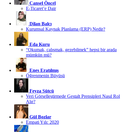
Cansel Öncel
E-Ticaret’e Dair
Dilan Balcı
Kurumsal Kaynak Planlama (ERP) Nedir?
Eda Kuru
“Okumak, çalışmak, gezebilmek” hepsi bir arada
mümkün mü?
Enes Eratılmış
Öğrenmenin Büyüsü
Feyza Sütcü
Veri Görselleştirmede Gestalt Prensipleri Nasıl Rol
Alır?
Gül Bozlar
Empati Yılı: 2020