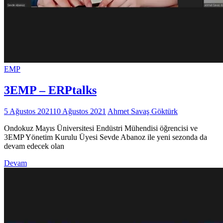
EMP
3EMP – ERPtalks
5 Ağustos 2021
10 Ağustos 2021
Ahmet Savaş Göktürk
Ondokuz Mayıs Üniversitesi Endüstri Mühendisi öğrencisi ve
3EMP Yönetim Kurulu Üyesi Sevde Abanoz ile yeni sezonda da
devam edecek olan
Devam