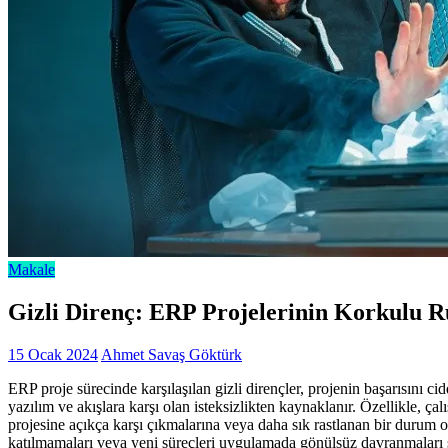
Makale
Gizli Direnç: ERP Projelerinin Korkulu R
15 Ocak 2024
Ahmet Savaş Göktürk
ERP proje sürecinde karşılaşılan gizli dirençler, projenin başarısını ci
yazılım ve akışlara karşı olan isteksizlikten kaynaklanır. Özellikle, ç
projesine açıkça karşı çıkmalarına veya daha sık rastlanan bir durum ol
katılmamaları veya yeni süreçleri uygulamada gönülsüz davranmaları ş