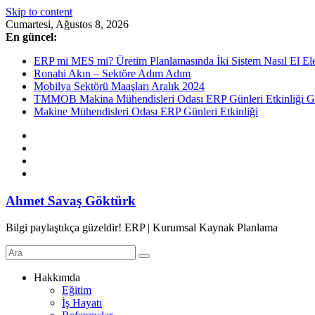
Skip to content
Cumartesi, Ağustos 8, 2026
En güncel:
ERP mi MES mi? Üretim Planlamasında İki Sistem Nasıl El Ele
Ronahi Akın – Sektöre Adım Adım
Mobilya Sektörü Maaşları Aralık 2024
TMMOB Makina Mühendisleri Odası ERP Günleri Etkinliği Ge
Makine Mühendisleri Odası ERP Günleri Etkinliği
Ahmet Savaş Göktürk
Bilgi paylaştıkça güzeldir! ERP | Kurumsal Kaynak Planlama
Hakkımda
Eğitim
İş Hayatı