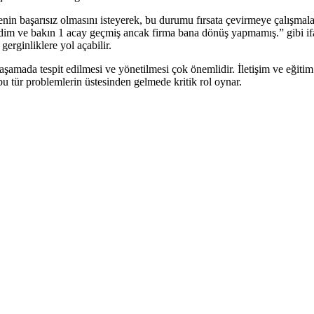
jenin başarısız olmasını isteyerek, bu durumu fırsata çevirmeye çalışmalar
edim ve bakın 1 acay geçmiş ancak firma bana dönüş yapmamış.” gibi ifade
gerginliklere yol açabilir.
n aşamada tespit edilmesi ve yönetilmesi çok önemlidir. İletişim ve eğitim
bu tür problemlerin üstesinden gelmede kritik rol oynar.