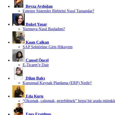
Beyza Aydoğan
Entegre Sistemler Birbirini Nasıl Tamamlar?
Buket Yaşar
Yazmaya Nasıl Başladım?
Kaan Calkan
SAP Sektörüne Giriş Hikayem
Cansel Öncel
E-Ticaret’e Dair
Dilan Balcı
Kurumsal Kaynak Planlama (ERP) Nedir?
Eda Kuru
“Okumak, çalışmak, gezebilmek” hepsi bir arada mümk
Enes Eratılmış