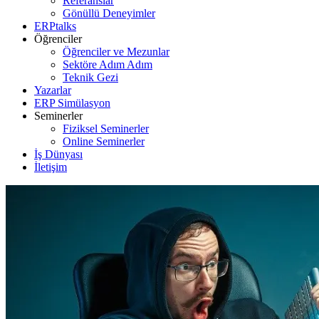
Referanslar
Gönüllü Deneyimler
ERPtalks
Öğrenciler
Öğrenciler ve Mezunlar
Sektöre Adım Adım
Teknik Gezi
Yazarlar
ERP Simülasyon
Seminerler
Fiziksel Seminerler
Online Seminerler
İş Dünyası
İletişim