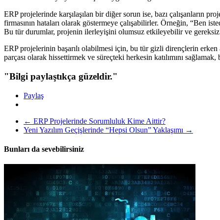
ERP projelerinde karşılaşılan bir diğer sorun ise, bazı çalışanların pro
firmasının hataları olarak göstermeye çalışabilirler. Örneğin, “Ben ist
Bu tür durumlar, projenin ilerleyişini olumsuz etkileyebilir ve gereksiz 
ERP projelerinin başarılı olabilmesi için, bu tür gizli dirençlerin erke
parçası olarak hissettirmek ve süreçteki herkesin katılımını sağlamak, 
"Bilgi paylaştıkça güzeldir."
Paylaş
←
ERP Projelerinde Sorumluluk Kime Aittir?
Yeni Yazılım Geçişlerinde “Hepsi Olsun” Yaklaşımı
→
Bunları da sevebilirsiniz