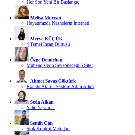
Her Son Yeni Bir Başlangıç
Melisa Moryan
Hayatımızda Nesnelerin İnterneti
Merve KÜÇÜK
4 Temel İnsan Dürtüsü
Özge Demirhan
Mühendislerin Sevebileceği 6 Site!
Ahmet Savaş Göktürk
Ronahi Akın – Sektöre Adım Adım
Seda Alkan
Yalın Yaşam -1
Semih Can
Stok Kontrol Metotları