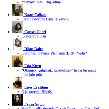
Yazmaya Nasıl Başladım?
Kaan Calkan
SAP Sektörüne Giriş Hikayem
Cansel Öncel
E-Ticaret’e Dair
Dilan Balcı
Kurumsal Kaynak Planlama (ERP) Nedir?
Eda Kuru
“Okumak, çalışmak, gezebilmek” hepsi bir arada
mümkün mü?
Enes Eratılmış
Öğrenmenin Büyüsü
Feyza Sütcü
Veri Görselleştirmede Gestalt Prensipleri Nasıl Rol