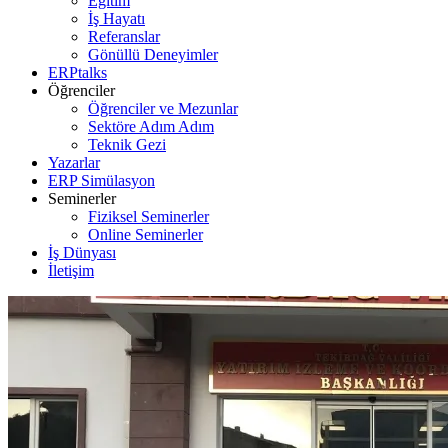
Eğitim
İş Hayatı
Referanslar
Gönüllü Deneyimler
ERPtalks
Öğrenciler
Öğrenciler ve Mezunlar
Sektöre Adım Adım
Teknik Gezi
Yazarlar
ERP Simülasyon
Seminerler
Fiziksel Seminerler
Online Seminerler
İş Dünyası
İletişim