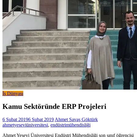
İş Dünyası
Kamu Sektöründe ERP Projeleri
6 Şubat 2019
6 Şubat 2019
Ahmet Savaş Göktürk
ahmetyeseviüniversitesi
,
endüstrimühendisliği
Ahmet Yesevi Üniversitesi Endüstri Mühendisliği son sınıf öğrencisi