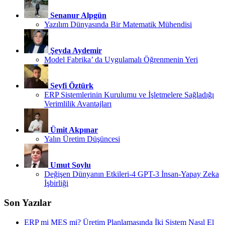
Senanur Alpgün
Yazılım Dünyasında Bir Matematik Mühendisi
Şeyda Aydemir
Model Fabrika’ da Uygulamalı Öğrenmenin Yeri
Seyfi Öztürk
ERP Sistemlerinin Kurulumu ve İşletmelere Sağladığı
Verimlilik Avantajları
Ümit Akpınar
Yalın Üretim Düşüncesi
Umut Soylu
Değişen Dünyanın Etkileri-4 GPT-3 İnsan-Yapay Zeka
İşbirliği
Son Yazılar
ERP mi MES mi? Üretim Planlamasında İki Sistem Nasıl El