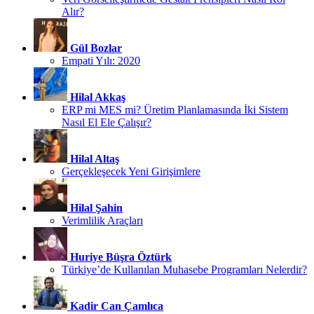
Alır?
Gül Bozlar
Empati Yılı: 2020
Hilal Akkaş
ERP mi MES mi? Üretim Planlamasında İki Sistem
Nasıl El Ele Çalışır?
Hilal Altaş
Gerçekleşecek Yeni Girişimlere
Hilal Şahin
Verimlilik Araçları
Huriye Büşra Öztürk
Türkiye’de Kullanılan Muhasebe Programları Nelerdir?
Kadir Can Çamlıca