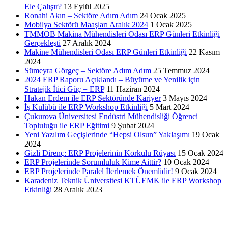
Ele Çalışır?
13 Eylül 2025
Ronahi Akın – Sektöre Adım Adım
24 Ocak 2025
Mobilya Sektörü Maaşları Aralık 2024
1 Ocak 2025
TMMOB Makina Mühendisleri Odası ERP Günleri Etkinliği
Gerçekleşti
27 Aralık 2024
Makine Mühendisleri Odası ERP Günleri Etkinliği
22 Kasım
2024
Sümeyra Görgeç – Sektöre Adım Adım
25 Temmuz 2024
2024 ERP Raporu Açıklandı – Büyüme ve Yenilik için
Stratejik İtici Güç = ERP
11 Haziran 2024
Hakan Erdem ile ERP Sektöründe Kariyer
3 Mayıs 2024
İş Kulübü ile ERP Workshop Etkinliği
5 Mart 2024
Çukurova Üniversitesi Endüstri Mühendisliği Öğrenci
Topluluğu ile ERP Eğitimi
9 Şubat 2024
Yeni Yazılım Geçişlerinde “Hepsi Olsun” Yaklaşımı
19 Ocak
2024
Gizli Direnç: ERP Projelerinin Korkulu Rüyası
15 Ocak 2024
ERP Projelerinde Sorumluluk Kime Aittir?
10 Ocak 2024
ERP Projelerinde Paralel İlerlemek Önemlidir!
9 Ocak 2024
Karadeniz Teknik Üniversitesi KTÜEMK ile ERP Workshop
Etkinliği
28 Aralık 2023