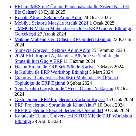
ERP mi MES mi? Üretim Planlamasında İki Sistem Nasıl El
Ele Çalışır?
13 Eylül 2025
Ronahi Akın – Sektöre Adım Adım
24 Ocak 2025
Mobilya Sektörü Maaşları Aralık 2024
1 Ocak 2025
TMMOB Makina Mühendisleri Odası ERP Günleri Etkinliği
Gerçekleşti
27 Aralık 2024
Makine Mühendisleri Odası ERP Günleri Etkinliği
22 Kasım
2024
Sümeyra Görgeç – Sektöre Adım Adım
25 Temmuz 2024
2024 ERP Raporu Açıklandı – Büyüme ve Yenilik için
Stratejik İtici Güç = ERP
11 Haziran 2024
Hakan Erdem ile ERP Sektöründe Kariyer
3 Mayıs 2024
İş Kulübü ile ERP Workshop Etkinliği
5 Mart 2024
Çukurova Üniversitesi Endüstri Mühendisliği Öğrenci
Topluluğu ile ERP Eğitimi
9 Şubat 2024
Yeni Yazılım Geçişlerinde “Hepsi Olsun” Yaklaşımı
19 Ocak
2024
Gizli Direnç: ERP Projelerinin Korkulu Rüyası
15 Ocak 2024
ERP Projelerinde Sorumluluk Kime Aittir?
10 Ocak 2024
ERP Projelerinde Paralel İlerlemek Önemlidir!
9 Ocak 2024
Karadeniz Teknik Üniversitesi KTÜEMK ile ERP Workshop
Etkinliği
28 Aralık 2023