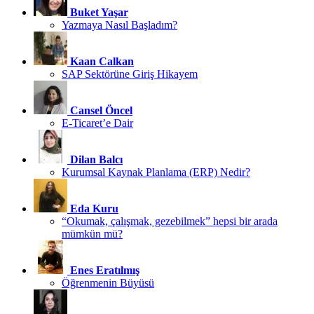
Buket Yaşar
Yazmaya Nasıl Başladım?
Kaan Calkan
SAP Sektörüne Giriş Hikayem
Cansel Öncel
E-Ticaret’e Dair
Dilan Balcı
Kurumsal Kaynak Planlama (ERP) Nedir?
Eda Kuru
“Okumak, çalışmak, gezebilmek” hepsi bir arada
mümkün mü?
Enes Eratılmış
Öğrenmenin Büyüsü