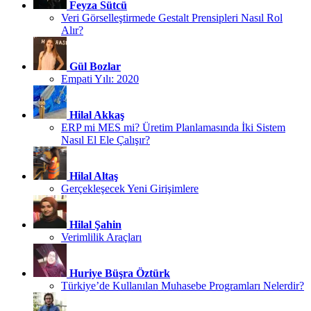
Feyza Sütcü
Veri Görselleştirmede Gestalt Prensipleri Nasıl Rol
Alır?
Gül Bozlar
Empati Yılı: 2020
Hilal Akkaş
ERP mi MES mi? Üretim Planlamasında İki Sistem
Nasıl El Ele Çalışır?
Hilal Altaş
Gerçekleşecek Yeni Girişimlere
Hilal Şahin
Verimlilik Araçları
Huriye Büşra Öztürk
Türkiye’de Kullanılan Muhasebe Programları Nelerdir?