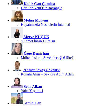
Kadir Can Çamlıca
Her Son Yeni Bir Başlangıç
Melisa Moryan
Hayatımızda Nesnelerin İnterneti
Merve KÜÇÜK
4 Temel İnsan Dürtüsü
Özge Demirhan
Mühendislerin Sevebileceği 6 Site!
Ahmet Savaş Göktürk
Ronahi Akın – Sektöre Adım Adım
Seda Alkan
Yalın Yaşam -1
Semih Can