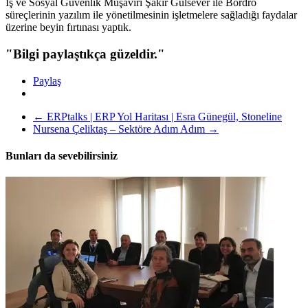
İş ve Sosyal Güvenlik Müşaviri Şakir Gülsever ile Bordro
süreçlerinin yazılım ile yönetilmesinin işletmelere sağladığı faydalar
üzerine beyin fırtınası yaptık.
"Bilgi paylaştıkça güzeldir."
Paylaş
←
ERPtalks | ERP Yol Haritası | Esra Günegül, Stoneline
Nursena Çeliktaş – Sektöre Adım Adım
→
Bunları da sevebilirsiniz