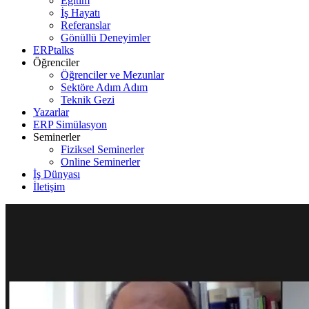
Eğitim
İş Hayatı
Referanslar
Gönüllü Deneyimler
ERPtalks
Öğrenciler
Öğrenciler ve Mezunlar
Sektöre Adım Adım
Teknik Gezi
Yazarlar
ERP Simülasyon
Seminerler
Fiziksel Seminerler
Online Seminerler
İş Dünyası
İletişim