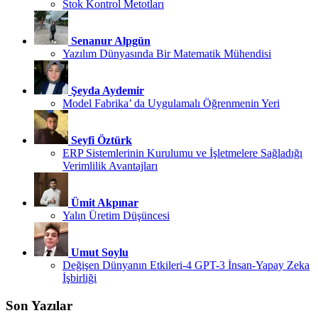
Stok Kontrol Metotları
Senanur Alpgün
Yazılım Dünyasında Bir Matematik Mühendisi
Şeyda Aydemir
Model Fabrika’ da Uygulamalı Öğrenmenin Yeri
Seyfi Öztürk
ERP Sistemlerinin Kurulumu ve İşletmelere Sağladığı
Verimlilik Avantajları
Ümit Akpınar
Yalın Üretim Düşüncesi
Umut Soylu
Değişen Dünyanın Etkileri-4 GPT-3 İnsan-Yapay Zeka
İşbirliği
Son Yazılar