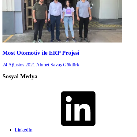
Most Otomotiv ile ERP Projesi
24 Ağustos 2021
Ahmet Savaş Göktürk
Sosyal Medya
LinkedIn