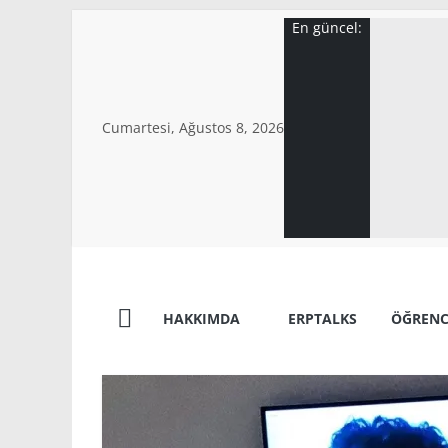
Skip
En güncel:
to
content
Cumartesi, Ağustos 8, 2026
Ahmet
HAKKIMDA
ERPTALKS
ÖĞRENC
Savaş
Göktürk