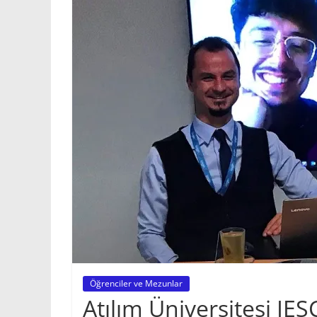
Bilgi
paylaştıkça
güzeldir!
ERP
|
Kurumsal
Kaynak
Planlama
Öğrenciler ve Mezunlar
Atılım Üniversitesi IES