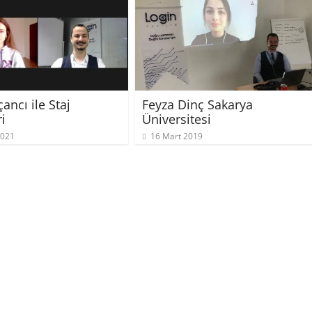
ancı ile Staj
Feyza Dinç Sakarya
i
Üniversitesi
2021
16 Mart 2019