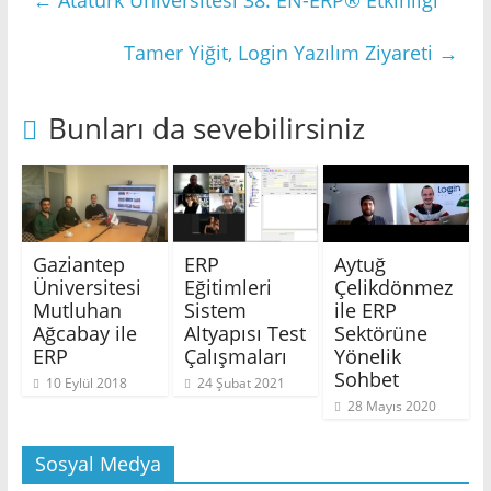
←
Atatürk Üniversitesi 38. EN-ERP® Etkinliği
Tamer Yiğit, Login Yazılım Ziyareti
→
Bunları da sevebilirsiniz
Gaziantep
ERP
Aytuğ
Üniversitesi
Eğitimleri
Çelikdönmez
Mutluhan
Sistem
ile ERP
Ağcabay ile
Altyapısı Test
Sektörüne
ERP
Çalışmaları
Yönelik
Sohbet
10 Eylül 2018
24 Şubat 2021
28 Mayıs 2020
Sosyal Medya