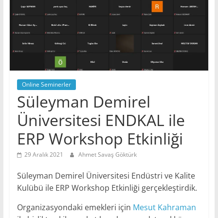
Bilgi
paylaştıkça
güzeldir!
ERP
|
Kurumsal
Kaynak
Planlama
Online Seminerler
Süleyman Demirel
Üniversitesi ENDKAL ile
ERP Workshop Etkinliği
29 Aralık 2021
Ahmet Savaş Göktürk
Süleyman Demirel Üniversitesi Endüstri ve Kalite
Kulübü ile ERP Workshop Etkinliği gerçekleştirdik.
Organizasyondaki emekleri için
Mesut Kahraman