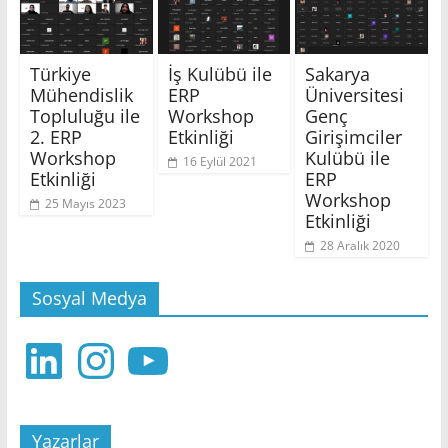
Türkiye
İş Kulübü ile
Sakarya
Mühendislik
ERP
Üniversitesi
Topluluğu ile
Workshop
Genç
2. ERP
Etkinliği
Girişimciler
Workshop
Kulübü ile
16 Eylül 2021
Etkinliği
ERP
Workshop
25 Mayıs 2023
Etkinliği
28 Aralık 2020
Sosyal Medya
LinkedIn
Instagram
YouTube
Yazarlar