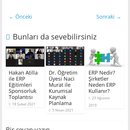
Bilgi
paylaştıkça
güzeldir!
← Önceki
Sonraki →
ERP
|
Bunları da sevebilirsiniz
Kurumsal
Kaynak
Planlama
Hakan Atilla
Dr. Öğretim
ERP Nedir?
ile ERP
Üyesi Naci
Şirketler
Eğitimleri
Murat ile
Neden ERP
Sponsorluk
Kurumsal
Kullanır?
Toplantısı
Kaynak
23 Ağustos
Planlama
18 Şubat 2021
2019
5 Nisan 2021
Bir cevap yazın