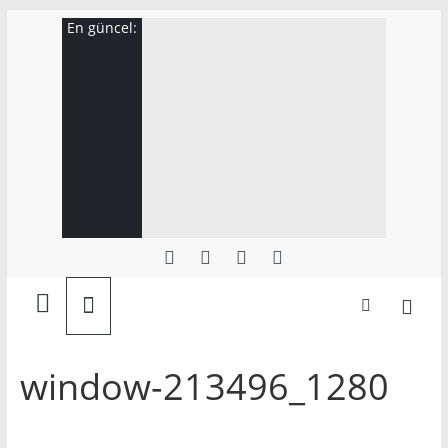
Skip
En güncel:
to
content
Ahmet
Savaş
window-213496_1280
Göktürk