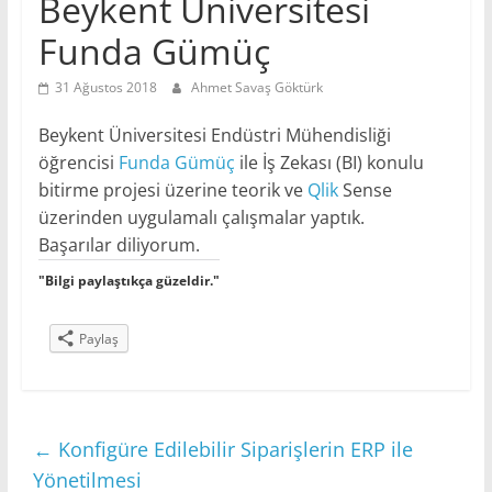
Beykent Üniversitesi
Funda Gümüç
31 Ağustos 2018
Ahmet Savaş Göktürk
Beykent Üniversitesi Endüstri Mühendisliği
öğrencisi
Funda Gümüç
ile İş Zekası (BI) konulu
bitirme projesi üzerine teorik ve
Qlik
Sense
üzerinden uygulamalı çalışmalar yaptık.
Başarılar diliyorum.
"Bilgi paylaştıkça güzeldir."
Paylaş
←
Konfigüre Edilebilir Siparişlerin ERP ile
Yönetilmesi