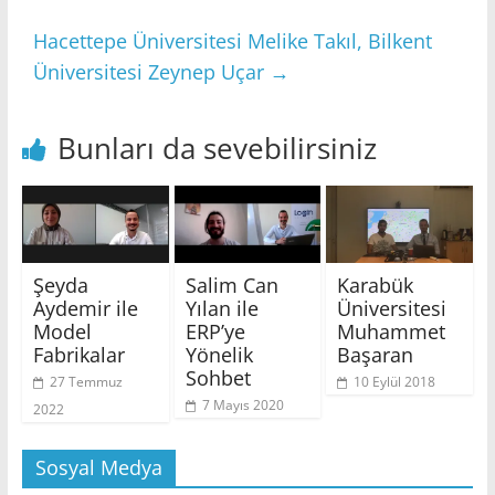
Hacettepe Üniversitesi Melike Takıl, Bilkent
Üniversitesi Zeynep Uçar
→
Bunları da sevebilirsiniz
Şeyda
Salim Can
Karabük
Aydemir ile
Yılan ile
Üniversitesi
Model
ERP’ye
Muhammet
Fabrikalar
Yönelik
Başaran
Sohbet
27 Temmuz
10 Eylül 2018
7 Mayıs 2020
2022
Sosyal Medya