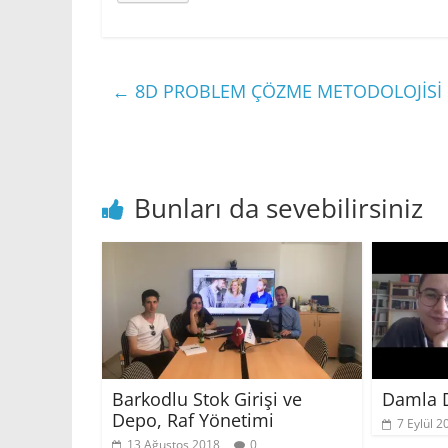
←
8D PROBLEM ÇÖZME METODOLOJİSİ 
Bunları da sevebilirsiniz
Barkodlu Stok Girişi ve
Damla D
Depo, Raf Yönetimi
7 Eylül 2
13 Ağustos 2018
0