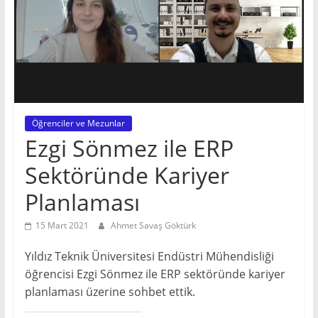
Bilgi
paylaştıkça
güzeldir!
ERP
|
Kurumsal
Kaynak
Planlama
Öğrenciler ve Mezunlar
Ezgi Sönmez ile ERP
Sektöründe Kariyer
Planlaması
15 Mart 2021
Ahmet Savaş Göktürk
Yıldız Teknik Üniversitesi Endüstri Mühendisliği
öğrencisi Ezgi Sönmez ile ERP sektöründe kariyer
planlaması üzerine sohbet ettik.