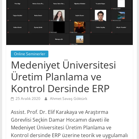
Bilgi
paylaştıkça
güzeldir!
ERP
|
Kurumsal
Kaynak
Planlama
Online Seminerler
Medeniyet Üniversitesi
Üretim Planlama ve
Kontrol Dersinde ERP
25 Aralık 2020
Ahmet Savaş Göktürk
Assist. Prof. Dr. Elif Karakaya ve Araştırma
Görevlisi Seçkin Damar Hocamın daveti ile
Medeniyet Üniversitesi Üretim Planlama ve
Kontrol dersinde ERP üzerine teorik ve uygulamalı