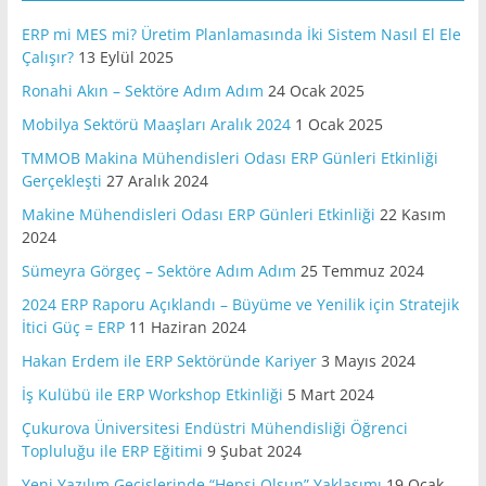
ERP mi MES mi? Üretim Planlamasında İki Sistem Nasıl El Ele
Çalışır?
13 Eylül 2025
Ronahi Akın – Sektöre Adım Adım
24 Ocak 2025
Mobilya Sektörü Maaşları Aralık 2024
1 Ocak 2025
TMMOB Makina Mühendisleri Odası ERP Günleri Etkinliği
Gerçekleşti
27 Aralık 2024
Makine Mühendisleri Odası ERP Günleri Etkinliği
22 Kasım
2024
Sümeyra Görgeç – Sektöre Adım Adım
25 Temmuz 2024
2024 ERP Raporu Açıklandı – Büyüme ve Yenilik için Stratejik
İtici Güç = ERP
11 Haziran 2024
Hakan Erdem ile ERP Sektöründe Kariyer
3 Mayıs 2024
İş Kulübü ile ERP Workshop Etkinliği
5 Mart 2024
Çukurova Üniversitesi Endüstri Mühendisliği Öğrenci
Topluluğu ile ERP Eğitimi
9 Şubat 2024
Yeni Yazılım Geçişlerinde “Hepsi Olsun” Yaklaşımı
19 Ocak