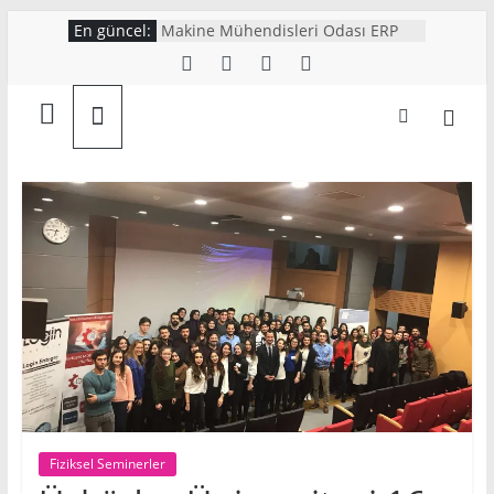
Skip
En güncel:
Makine Mühendisleri Odası ERP
to
Günleri Etkinliği
ERP mi MES mi? Üretim
content
Ahmet
Planlamasında İki Sistem Nasıl El
Ele Çalışır?
Ronahi Akın – Sektöre Adım Adım
Savaş
Mobilya Sektörü Maaşları Aralık
2024
TMMOB Makina Mühendisleri
Göktürk
Odası ERP Günleri Etkinliği
Gerçekleşti
Bilgi
paylaştıkça
güzeldir!
ERP
|
Kurumsal
Kaynak
Planlama
Fiziksel Seminerler