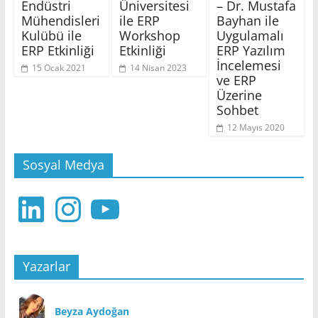
Endüstri
Üniversitesi
– Dr. Mustafa
Mühendisleri
ile ERP
Bayhan ile
Kulübü ile
Workshop
Uygulamalı
ERP Etkinliği
Etkinliği
ERP Yazılım
İncelemesi
15 Ocak 2021
14 Nisan 2023
ve ERP
Üzerine
Sohbet
12 Mayıs 2020
Sosyal Medya
LinkedIn
Instagram
YouTube
Yazarlar
Beyza Aydoğan